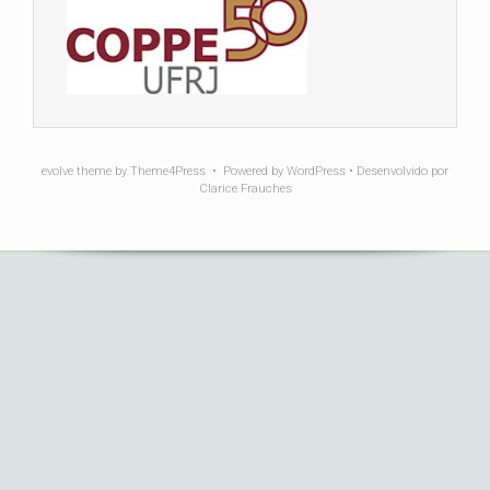
evolve
theme by Theme4Press • Powered by
WordPress
• Desenvolvido por
Clarice Frauches